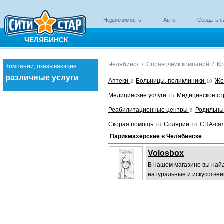
Недвижимость
Авто
Создать с
ЧЕЛЯБИНСК
Челябинск
/
Справочник компаний
/
Кр
Компании, оказывающие
различные услуги
Аптеки
Больницы, поликлиники
Же
2
10
Медицинские услуги
Медицинское с
15
Реабилитационные центры
Родильны
6
Скорая помощь
Солярии
СПА-са
10
10
Парикмахерские в Челябинске
Volosbox
В нашем магазине вы найд
натуральные и искусствен