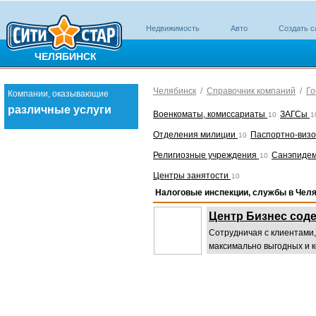
Недвижимость
Авто
Создать с
ЧЕЛЯБИНСК
Челябинск
/
Справочник компаний
/
Го
Компании, оказывающие
различные услуги
Военкоматы, комиссариаты
ЗАГСы
10
1
Отделения милиции
Паспортно-виз
10
Религиозные учреждения
Санэпиде
10
Центры занятости
10
Налоговые инспекции, службы в Чел
Центр Бизнес сод
Сотрудничая с клиентами
максимально выгодных и к