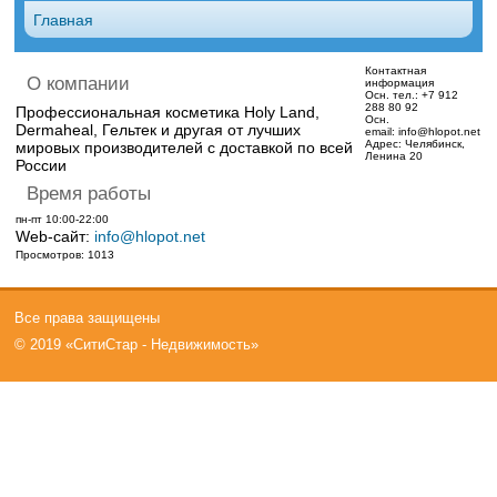
Главная
Контактная
О компании
информация
Осн. тел.:
+7 912
288 80 92
Профессиональная косметика Holy Land,
Осн.
Dermaheal, Гельтек и другая от лучших
email:
info@hlopot.net
Адрес:
Челябинск,
мировых производителей с доставкой по всей
Ленина 20
России
Время работы
пн-пт 10:00-22:00
Web-сайт:
info@hlopot.net
Просмотров: 1013
Все права защищены
© 2019 «СитиСтар - Недвижимость»