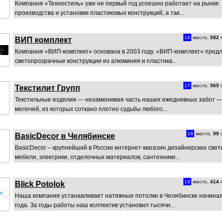
Компания «Техностиль» уже не первый год успешно работает на рынке
производства и установки пластиковых конструкций, а так...
16
место,
582
п
ВИП комплект
Компания «ВИП-комплект» основана в 2003 году. «ВИП-комплект» пред
светопрозрачные конструкции из алюминия и пластика...
17
место,
565
п
Текстилит Групп
Текстильные изделия — незаменимая часть наших ежедневных забот —
мелочей, из которых соткано плотно судьбы любого...
18
место,
99
п
BasicDecor в Челябинске
BasicDecor – крупнейший в России интернет-магазин дизайнерских свет
мебели, электрики, отделочных материалов, сантехники...
19
место,
414
п
Blick Potolok
Наша компания устанавливает натяжные потолки в Челябинске начиная
года. За годы работы наш коллектив установил тысячи...