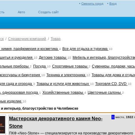
Сменить город
Вход
сть
Авто
Создать сайт
ск
/
Справочник компаний
/
Товар
 химия, парфюмерия и косметика
Все для отдыха и туризма
4
10
 шитья и рукоделия
Детские товары
Мебель и интерьер, благоустройст
10
10
ельные приборы
Посуда
Спортивные товары
Сувениры, подарки, час
2
10
2
аксессуары и бижутерия
Техника и электроника
Товары для дома и отды
10
12
для сада и огорода
Товары и услуги для животных
Торговля CD, DVD
3
10
10
а, одноразовая посуда
Хозяйственные товары
Цветочные салоны
1
4
2
ные изделие
10
и интерьер, благоустройство в Челябинске
1
место,
1922
п
Мастерская декоративного камня Neo-
Stone
ПКФ «Neo-Stone» — специализируется на производстве декоративного