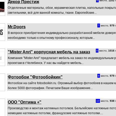
6
место,
1102
п
Декор Престиж
Отделочные материалы, обои, керамическая плитка, напольные покрыт
светильники, всё для ванной комнаты, ткани. Европейские...
7
место,
979
п
Mr.Doors
В вопросе приобретения индивидуально разработанной мебели доверя
необходимо только к опытному профессионалу, которым...
8
место,
1016
п
"Mister Anri" корпусная мебель на заказ
Компания "Mister Anri" предлагает мебель на заказ по индивидуальным 
проектам в г.Челябинск. У нас вы найдете мебель...
9
место,
979
п
Фотообои "Фотообойкин"
Фотообои на сайте fotooboikin.ru. Огромный выбор фотообоев в нашем к
более 5000 фотографии. Печатаем Ваше изображение...
10
место,
938
п
ООО "Оптима +"
Производство и монтаж натяжных потолков. Бельгийские натяжные пото
немецкие натяжные потолки, французские натяжные потолки....