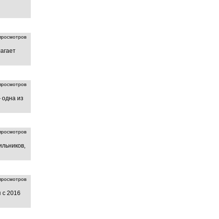
росмотров
лагает
росмотров
 одна из
росмотров
ильников,
росмотров
 с 2016