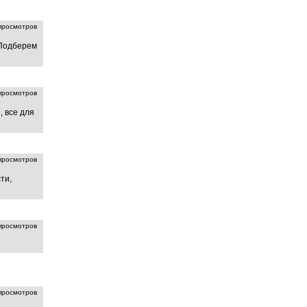
росмотров
 Подберем
росмотров
, все для
росмотров
ти,
росмотров
росмотров