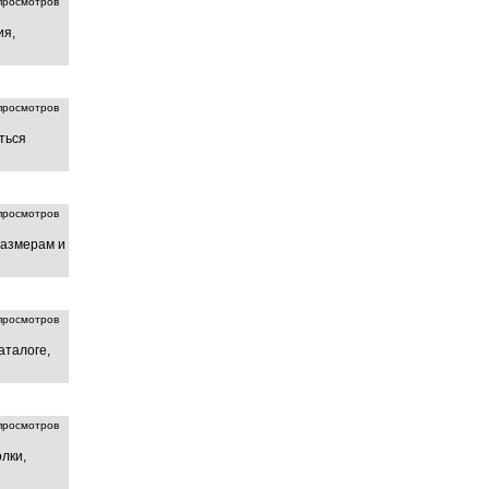
росмотров
ия,
росмотров
ться
росмотров
размерам и
росмотров
аталоге,
росмотров
лки,