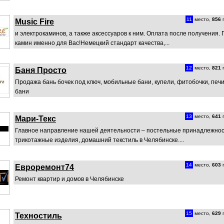
11
место,
856
п
Music Fire
и электрокаминов, а также аксессуаров к ним. Оплата после получения.
камин именно для Вас!Немецкий стандарт качества,...
12
место,
821
п
Баня Просто
Продажа бань бочек под ключ, мобильные бани, купели, фитобочки, печи
бани
13
место,
641
п
Мари-Текс
Главное направление нашей деятельности – постельные принадлежнос
трикотажные изделия, домашний текстиль в Челябинске....
14
место,
603
п
Евроремонт74
Ремонт квартир и домов в Челябинске
15
место,
629
п
Техностиль