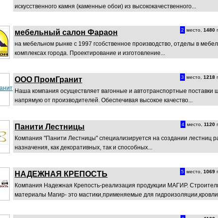
искусственного камня (каменные обои) из высококачественного...
2
место,
1480
п
мебельный салон Фараон
на мебельном рынке с 1997 гсобственное производство, отделы в мебе
комплексах города. Проектирование и изготовление...
3
место,
1218
п
ООО ПромГранит
Наша компания осуществляет вагонные и автотранспортные поставки 
напрямую от производителей. Обеспечивая высокое качество...
4
место,
1120
п
Панити Лестницы
Компания "Панити Лестницы" специализируется на создании лестниц р
назначения, как декоративных, так и способных...
5
место,
1069
п
НАДЕЖНАЯ КРЕПОСТЬ
Компания Надежная Крепость-реализация продукции МАГИР. Строите
материалы Магир- это мастики,применяемые для гидроизоляции,кровли.