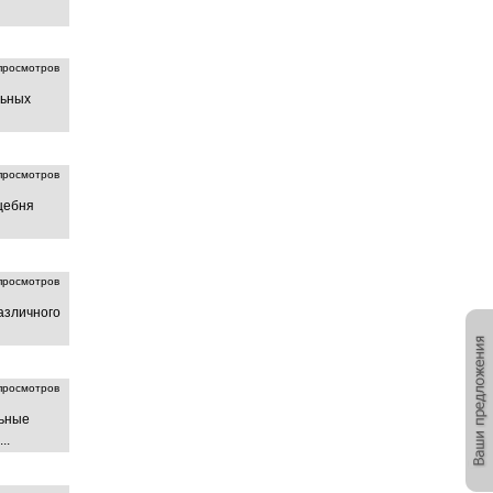
росмотров
льных
росмотров
щебня
росмотров
азличного
росмотров
льные
..