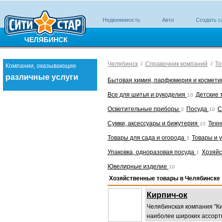
Недвижимость
Авто
Создать с
ЧЕЛЯБИНСК
Челябинск
/
Справочник компаний
/
То
Компании, оказывающие
различные услуги
Бытовая химия, парфюмерия и космети
Все для шитья и рукоделия
Детские
10
Осветительные приборы
Посуда
С
2
10
Сумки, аксессуары и бижутерия
Техн
10
Товары для сада и огорода
Товары и 
3
Упаковка, одноразовая посуда
Хозяй
1
Ювелирные изделие
10
Хозяйственные товары в Челябинске
Кирпич-ок
Челябинская компания "Ки
наиболее широких ассорти