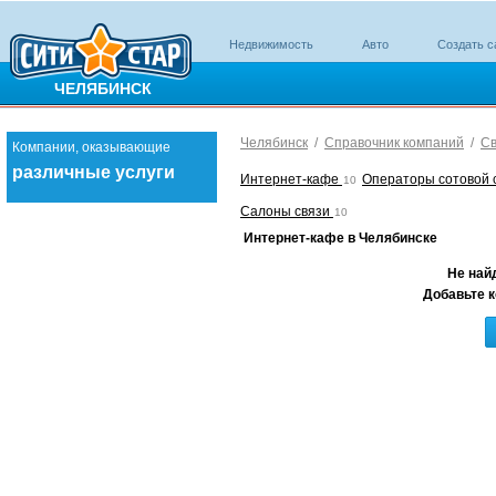
Недвижимость
Авто
Создать с
ЧЕЛЯБИНСК
Челябинск
/
Справочник компаний
/
Св
Компании, оказывающие
различные услуги
Интернет-кафе
Операторы сотовой 
10
Салоны связи
10
Интернет-кафе в Челябинске
Не най
Добавьте к