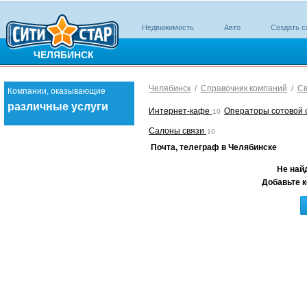
Недвижимость
Авто
Создать с
ЧЕЛЯБИНСК
Челябинск
/
Справочник компаний
/
Св
Компании, оказывающие
различные услуги
Интернет-кафе
Операторы сотовой 
10
Салоны связи
10
Почта, телеграф в Челябинске
Не най
Добавьте к